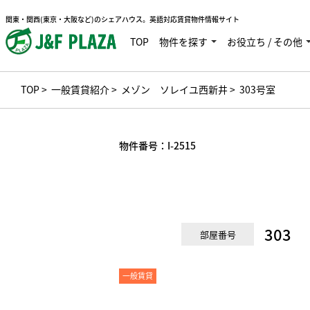
関東・関西(東京・大阪など)のシェアハウス。英語対応賃貸物件情報サイト
TOP
物件を探す
お役立ち / その他
TOP
>
一般賃貸紹介
>
メゾン ソレイユ西新井
> 303号室
物件番号：
I-2515
303
部屋番号
一般賃貸