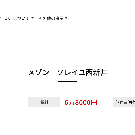
J&Fについて
その他の事業
メゾン ソレイユ西新井
6万8000円
賃料
管理費(共益