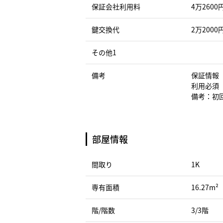
保証会社利用料
4万2600
鍵交換代
2万2000
その他1
備考
保証情報
利用必須
備考：初回
部屋情報
間取り
1K
専有面積
16.27m²
階/階数
3/3階