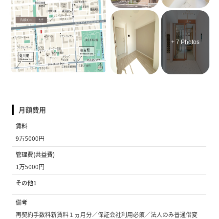
+ 7 Photos
月額費用
賃料
9万5000円
管理費(共益費)
1万5000円
その他1
備考
再契約手数料新賃料１ヵ月分／保証会社利用必須／法人のみ普通借変