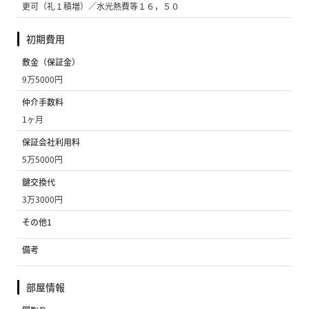
更可（礼１積増）／水光熱費等１６，５０
初期費用
敷金（保証金）
9万5000円
仲介手数料
1ヶ月
保証会社利用料
5万5000円
鍵交換代
3万3000円
その他1
備考
部屋情報