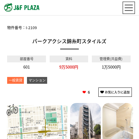
物件番号：
I-2109
パークアクシス錦糸町スタイルズ
部屋番号
賃料
管理費(共益費)
601
9万5000円
1万5000円
一般賃貸
マンション
6