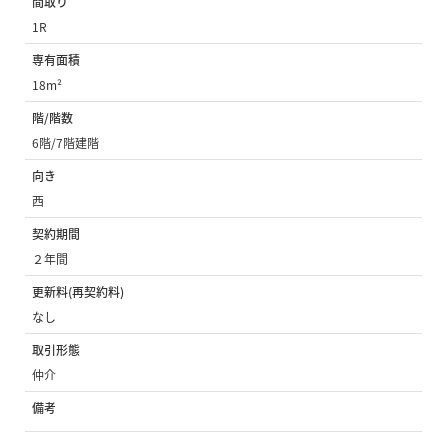
間取り
1R
専有面積
18m²
階/階数
6階/7階建階
向き
西
契約期間
２年間
更新料(再契約料)
なし
取引形態
仲介
備考