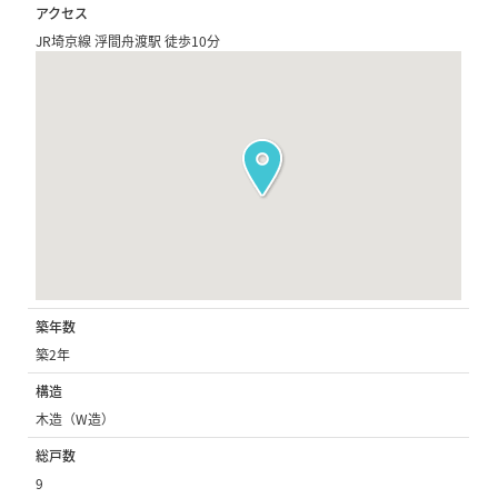
アクセス
JR埼京線 浮間舟渡駅 徒歩10分
築年数
築2年
構造
木造（W造）
総戸数
9