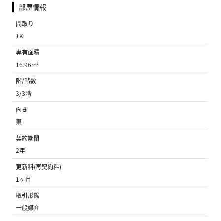
部屋情報
間取り
1K
専有面積
16.96m²
階/階数
3/3階
向き
東
契約期間
2年
更新料(再契約料)
1ヶ月
取引形態
一般媒介