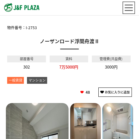
物件番号：
I-2753
ノーザンロード浮間舟渡Ⅱ
部屋番号
賃料
管理費(共益費)
302
7万5000円
3000円
一般賃貸
マンション
48