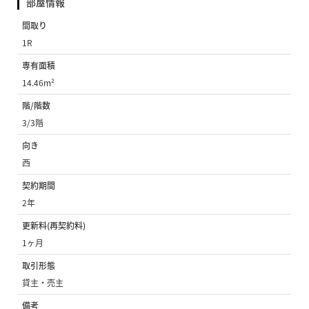
部屋情報
間取り
1R
専有面積
14.46m²
階/階数
3/3階
向き
西
契約期間
2年
更新料(再契約料)
1ヶ月
取引形態
貸主・売主
備考