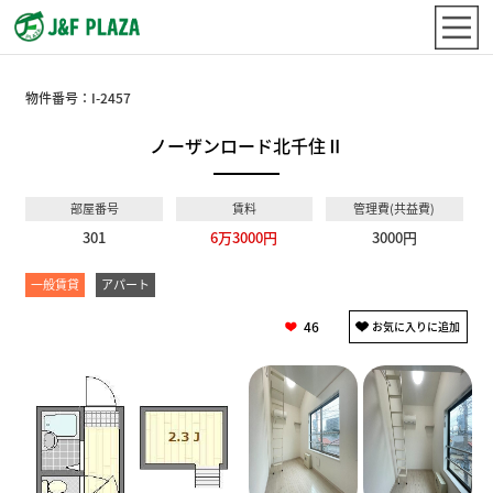
物件番号：
I-2457
ノーザンロード北千住Ⅱ
部屋番号
賃料
管理費(共益費)
301
6万3000円
3000円
一般賃貸
アパート
46