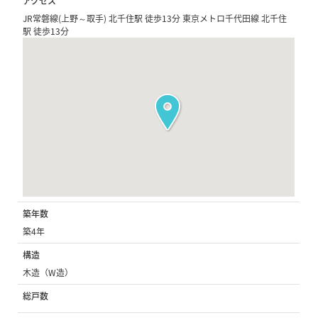
アクセス
JR常磐線(上野～取手) 北千住駅 徒歩13分 東京メトロ千代田線 北千住
駅 徒歩13分
築年数
築4年
構造
木造（W造）
総戸数