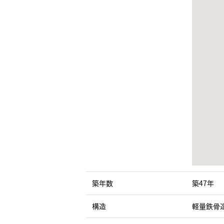
築年数
築47年
構造
軽量鉄骨