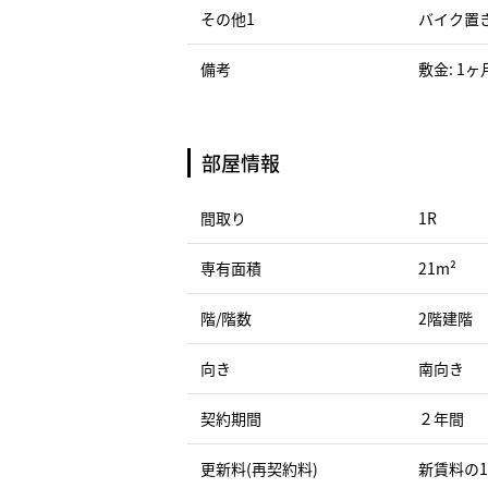
その他1
バイク置き
備考
敷金: 1ヶ
部屋情報
間取り
1R
専有面積
21m²
階/階数
2階建階
向き
南向き
契約期間
２年間
更新料(再契約料)
新賃料の