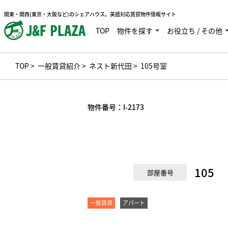
関東・関西(東京・大阪など)のシェアハウス。英語対応賃貸物件情報サイト
TOP
物件を探す
お役立ち / その他
TOP
>
一般賃貸紹介
>
ネスト新代田
> 105号室
物件番号：
I-2173
105
部屋番号
一般賃貸
アパート