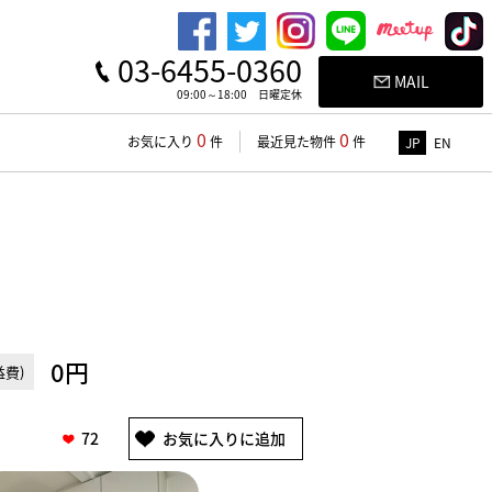
03-6455-0360
MAIL
09:00～18:00 日曜定休
0
0
お気に入り
件
最近見た物件
件
JP
EN
0円
費)
72