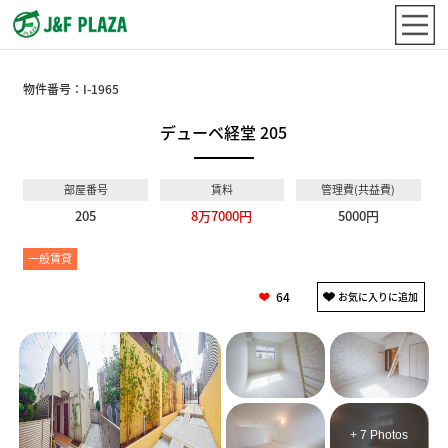
物件番号：
I-1965
デューベ経堂 205
部屋番号
賃料
管理費(共益費)
205
8万7000円
5000円
一般賃貸
64
+ 7 Photos