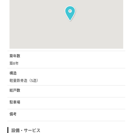
築年数
築8年
構造
軽量鉄骨造（S造）
総戸数
駐車場
備考
設備・サービス