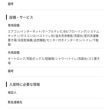
備考
設備・サービス
専用設備
エアコン/インターネット/ケーブルテレビ/BS/フローリング/システム
キッチン/ガスコンロ/バストイレ別/温水洗浄便座/洗面台/室内洗濯機
置き場/浴室乾燥機/追焚機能/モニター付きインターホン/トイレ/下駄
箱
共用設備
オートロック/宅配ボックス/駐輪場/シャワー/トイレ/洗面台/ゴミ置き
場
備考
入居時に必要な情報
保証人
緊急連絡先