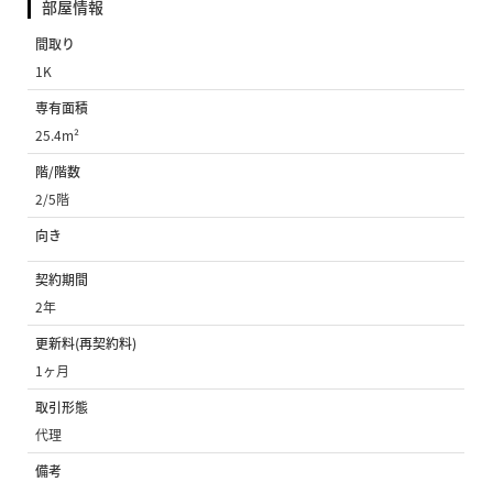
部屋情報
間取り
1K
専有面積
25.4m²
階/階数
2/5階
向き
契約期間
2年
更新料(再契約料)
1ヶ月
取引形態
代理
備考