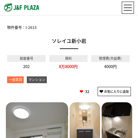
物件番号：
I-2615
ソレイユ新小岩
部屋番号
賃料
管理費(共益費)
202
8万8000円
4000円
一般賃貸
マンション
32