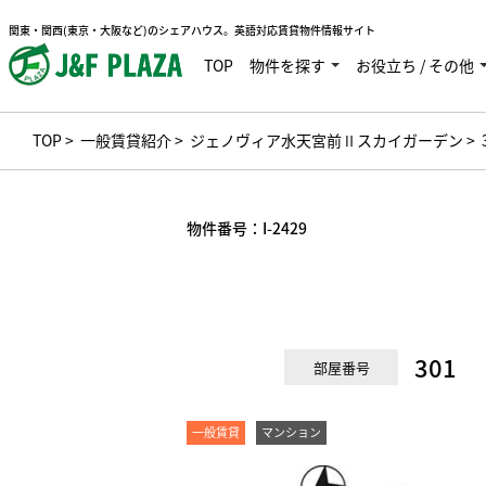
関東・関西(東京・大阪など)のシェアハウス。英語対応賃貸物件情報サイト
TOP
物件を探す
お役立ち / その他
TOP
>
一般賃貸紹介
>
ジェノヴィア水天宮前Ⅱスカイガーデン
> 
物件番号：
I-2429
301
部屋番号
一般賃貸
マンション