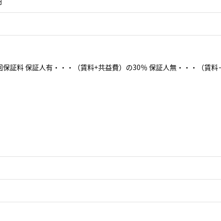
円
保証料 保証人有・・・（賃料+共益費）の30％ 保証人無・・・（賃料＋共