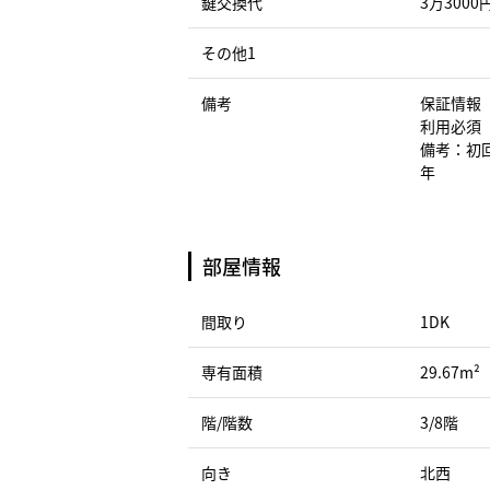
鍵交換代
3万3000
その他1
備考
保証情報
利用必須
備考：初回
年
部屋情報
間取り
1DK
専有面積
29.67m²
階/階数
3/8階
向き
北西