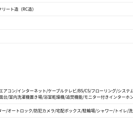
クリート造（RC造）
エアコン/インターネット/ケーブルテレビ/BS/CS/フローリング/シス
面台/室内洗濯機置き場/浴室乾燥機/追焚機能/モニター付きインターホン
ー/オートロック/防犯カメラ/宅配ボックス/駐輪場/シャワー/トイレ/