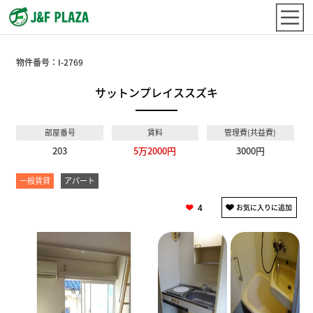
物件番号：
I-2769
サットンプレイススズキ
部屋番号
賃料
管理費(共益費)
203
5万2000円
3000円
一般賃貸
アパート
4