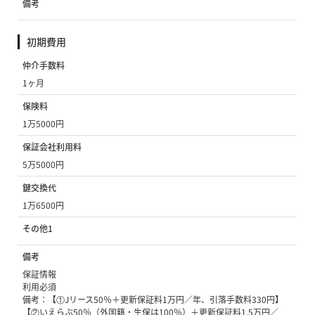
備考
初期費用
仲介手数料
1ヶ月
保険料
1万5000円
保証会社利用料
5万5000円
鍵交換代
1万6500円
その他1
備考
保証情報
利用必須
備考：【①Jリース50％＋更新保証料1万円／年、引落手数料330円】
【②いえらぶ50％（外国籍・生保は100％）＋更新保証料1.5万円／