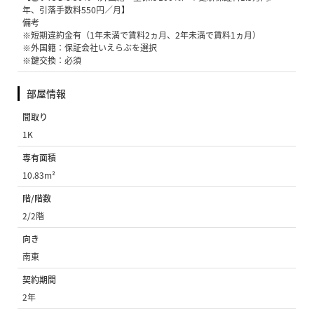
年、引落手数料550円／月】
備考
※短期違約金有（1年未満で賃料2ヵ月、2年未満で賃料1ヵ月）
※外国籍：保証会社いえらぶを選択
※鍵交換：必須
部屋情報
間取り
1K
専有面積
10.83m²
階/階数
2/2階
向き
南東
契約期間
2年