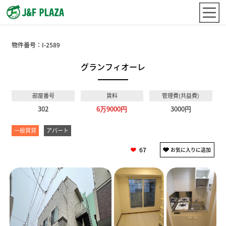
物件番号：
I-2589
グランフィオーレ
部屋番号
賃料
管理費(共益費)
302
6万9000円
3000円
一般賃貸
アパート
67