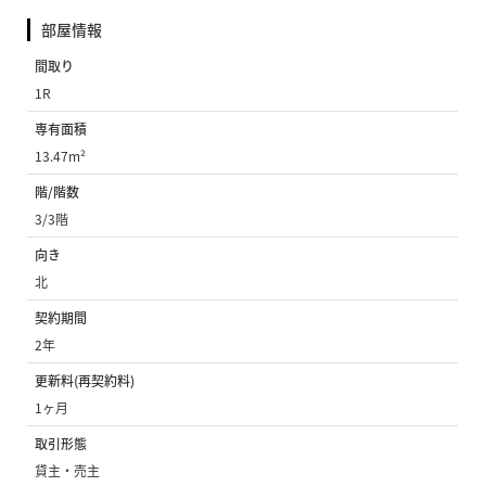
部屋情報
間取り
1R
専有面積
13.47m²
階/階数
3/3階
向き
北
契約期間
2年
更新料(再契約料)
1ヶ月
取引形態
貸主・売主