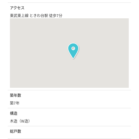
アクセス
東武東上線 ときわ台駅 徒歩7分
築年数
築7年
構造
木造（W造）
総戸数