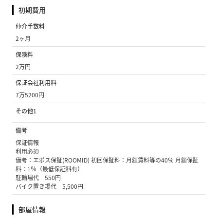
初期費用
仲介手数料
2ヶ月
保険料
2万円
保証会社利用料
7万5200円
その他1
備考
保証情報
利用必須
備考：エポス保証(ROOMID) 初回保証料：月額賃料等の40％ 月額保証
料：1％（最低保証料有）
駐輪場代 550円
バイク置き場代 5,500円
部屋情報