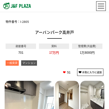
物件番号：
I-2805
アーバンパーク高井戸
部屋番号
賃料
管理費(共益費)
701
17万円
1万8000円
一般賃貸
マンション
51