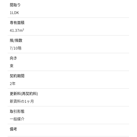
間取り
1LDK
専有面積
41.37m²
階/階数
7/10階
向き
東
契約期間
2年
更新料(再契約料)
新賃料の1ヶ月
取引形態
一般媒介
備考