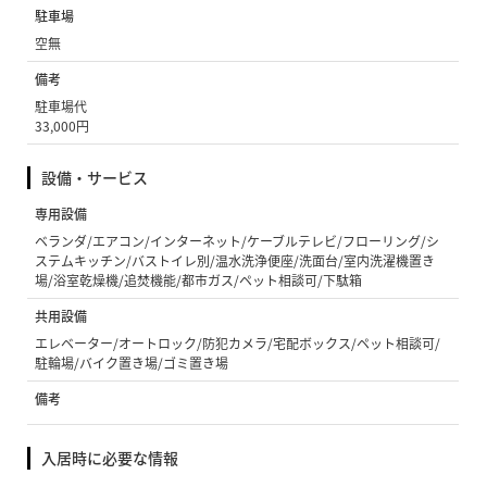
駐車場
空無
備考
駐車場代
33,000円
設備・サービス
専用設備
ベランダ/エアコン/インターネット/ケーブルテレビ/フローリング/シ
ステムキッチン/バストイレ別/温水洗浄便座/洗面台/室内洗濯機置き
場/浴室乾燥機/追焚機能/都市ガス/ペット相談可/下駄箱
共用設備
エレベーター/オートロック/防犯カメラ/宅配ボックス/ペット相談可/
駐輪場/バイク置き場/ゴミ置き場
備考
入居時に必要な情報