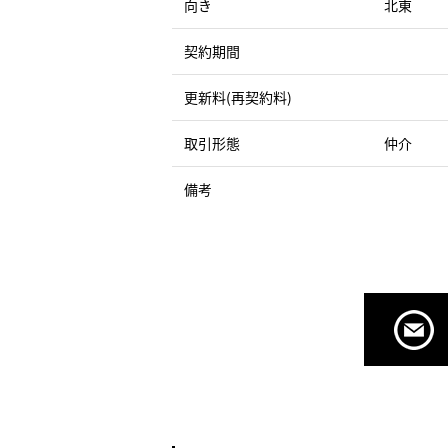
向き
北東
契約期間
更新料(再契約料)
取引形態
仲介
備考