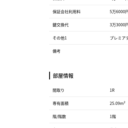
保証会社利用料
5万6000
鍵交換代
3万3000
その他1
プレミアデ
備考
部屋情報
間取り
1R
専有面積
25.09m²
階/階数
1階