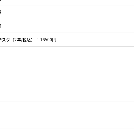
円
円
スク（2年/税込）： 16500円