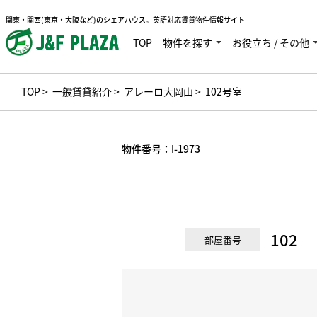
関東・関西(東京・大阪など)のシェアハウス。英語対応賃貸物件情報サイト
TOP
物件を探す
お役立ち / その他
TOP
>
一般賃貸紹介
>
アレーロ大岡山
> 102号室
物件番号：
I-1973
102
部屋番号