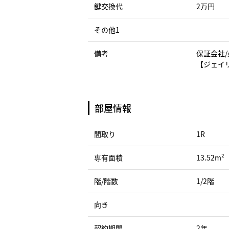
鍵交換代
2万円
その他1
備考
保証会社/
【ジェイ
部屋情報
間取り
1R
専有面積
13.52m²
階/階数
1/2階
向き
契約期間
2年