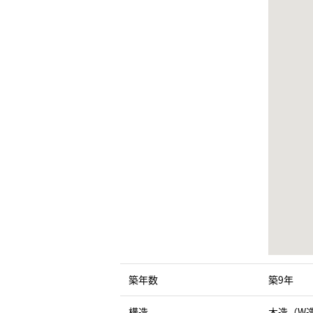
築年数
築9年
構造
木造（W