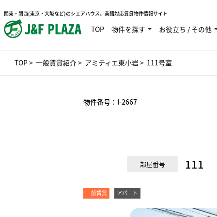
関東・関西(東京・大阪など)のシェアハウス。英語対応賃貸物件情報サイト
TOP
物件を探す
お役立ち / その他
TOP
>
一般賃貸紹介
>
アミティエ東小岩
> 111号室
物件番号：
I-2667
111
部屋番号
一般賃貸
アパート