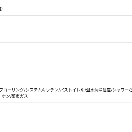
造）
フローリング/システムキッチン/バストイレ別/温水洗浄便座/シャワー/
ーホン/都市ガス