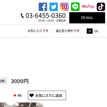
03-6455-0360
MAIL
09:00～18:00 日曜定休
0
0
お気に入り
件
最近見た物件
件
JP
EN
3000円
費)
48