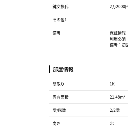
鍵交換代
2万2000
その他1
備考
保証情報
利用必須
備考：初回
部屋情報
間取り
1K
専有面積
21.48m²
階/階数
2/2階
向き
北