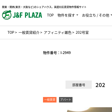
関東・関西(東京・大阪など)のシェアハウス。英語対応賃貸物件情報サイト
TOP
物件を探す
お役立ち / その他
TOP
>
一般賃貸紹介
>
アフィニティ雑色
> 202号室
物件番号：
I-2949
202
部屋番号
一般賃貸
アパート