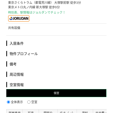
東京さくらトラム（都電荒川線） 大塚駅前駅 徒歩3分
東京メトロ丸ノ内線 新大塚駅 徒歩9分
時刻表、駅情報はジョルダンでチェック！
共有設備
入居条件
物件プロフィール
備考
周辺情報
空室情報
個室
全体表示
空室
部屋番号
写真
間取り
広さ（㎡）
賃料
共益費・管