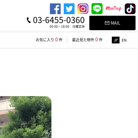
03-6455-0360
MAIL
09:00～18:00 日曜定休
0
0
お気に入り
件
最近見た物件
件
JP
EN