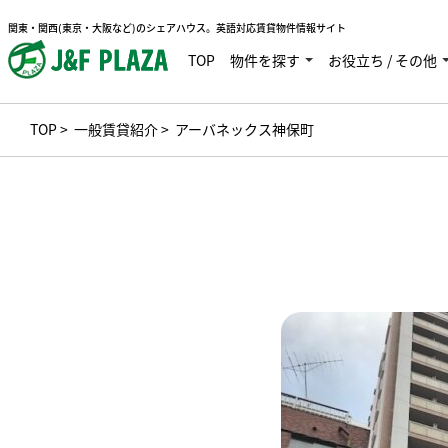
関東・関西(東京・大阪など)のシェアハウス。英語対応賃貸物件情報サイト
TOP
物件を探す
お役立ち / その他
TOP
>
一般賃貸紹介
> アーバネックス神保町