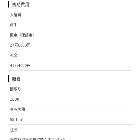
初期費用
入居費
0円
敷金（保証金)
27万6000円
礼金
41万4000円
概要
間取り
1LDK
専有面積
55.1 m²
住所
東京都渋谷区神宮前３丁目18-42