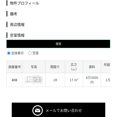
物件プロフィール
備考
周辺情報
空室情報
個室
全体表示
空室
広さ
共益費・
部屋番号
写真
間取り
賃料
（㎡）
費
8万3000
408
1R
17 m²
1万200
円
メールでお問い合わせ