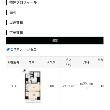
物件プロフィール
備考
周辺情報
空室情報
個室
全体表示
空室
広さ
共益費・
部屋番号
写真
間取り
賃料
（㎡）
費
15万5000
301
1DK
29.67 m²
1000
円