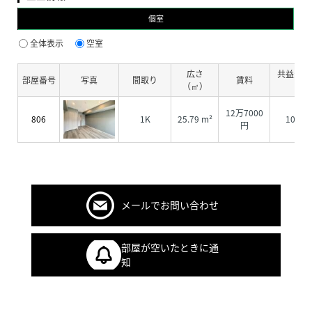
個室
全体表示
空室
広さ
共益費・
部屋番号
写真
間取り
賃料
（㎡）
費
12万7000
806
1K
25.79 m²
1000
円
メールでお問い合わせ
部屋が空いたときに通
知