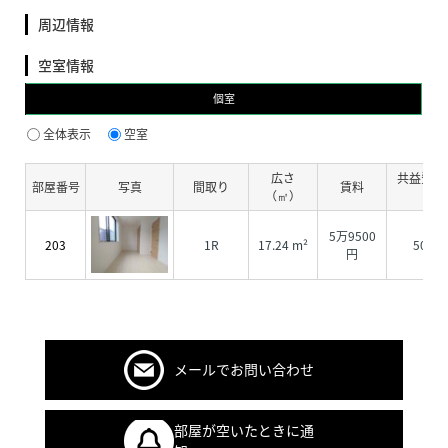
周辺情報
空室情報
個室
全体表示
空室
広さ
共益費・
部屋番号
写真
間取り
賃料
（㎡）
費
5万9500
203
1R
17.24 m²
5000
円
メールでお問い合わせ
部屋が空いたときに通