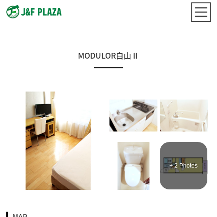
MODULOR白山Ⅱ
+ 2 Photos
MAP