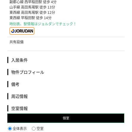
副都心線 西早稲田駅 徒歩 4分
山手線 高田馬場駅 徒歩 13分
東西線 高田馬場駅 徒歩 12分
東西線 早稲田駅 徒歩 14分
時刻表、駅情報はジョルダンでチェック！
共有設備
入居条件
物件プロフィール
備考
周辺情報
空室情報
個室
全体表示
空室