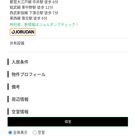
都営大江戸線 中井駅 徒歩 6分
総武線 東中野駅 徒歩 12分
西武新宿線 下落合駅 徒歩 7分
東西線 落合駅 徒歩 6分
時刻表、駅情報はジョルダンでチェック！
共有設備
入居条件
物件プロフィール
備考
周辺情報
空室情報
個室
全体表示
空室