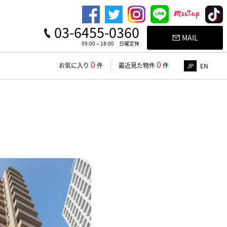
03-6455-0360
MAIL
09:00～18:00 日曜定休
0
0
お気に入り
件
最近見た物件
件
JP
EN