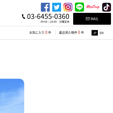
03-6455-0360
MAIL
09:00～18:00 日曜定休
0
0
お気に入り
件
最近見た物件
件
JP
EN