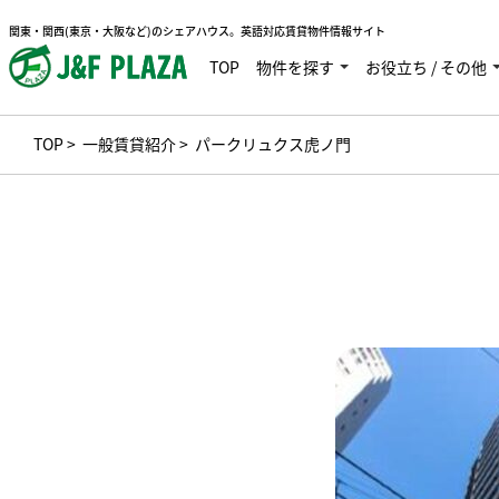
関東・関西(東京・大阪など)のシェアハウス。英語対応賃貸物件情報サイト
TOP
物件を探す
お役立ち / その他
TOP
>
一般賃貸紹介
> パークリュクス虎ノ門