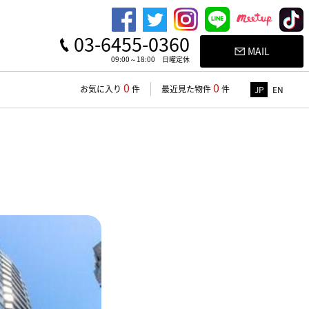
03-6455-0360
MAIL
09:00～18:00 日曜定休
0
0
お気に入り
件
最近見た物件
件
JP
EN