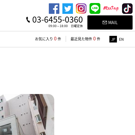
03-6455-0360
MAIL
09:00～18:00 日曜定休
0
0
お気に入り
件
最近見た物件
件
JP
EN