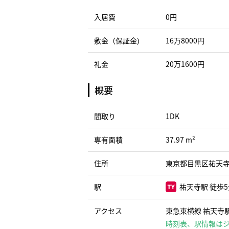
入居費
0円
敷金（保証金)
16万8000円
礼金
20万1600円
概要
間取り
1DK
専有面積
37.97 m²
住所
東京都目黒区祐天寺
駅
祐天寺駅 徒歩
アクセス
東急東横線 祐天寺駅
時刻表、駅情報は