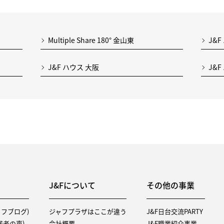
Multiple Share 180° 金山東
J&F
J&F ハウス 大阪
J&
J&Fについて
その他の事業
タッフブログ)
ジャフプラザはここが違う
J&F日台交流PARTY
（入居者の声)
会社概要
J&F職業紹介事業