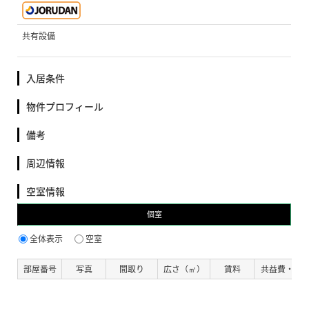
共有設備
入居条件
物件プロフィール
備考
周辺情報
空室情報
個室
全体表示
空室
部屋番号
写真
間取り
広さ（㎡）
賃料
共益費・管