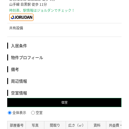
山手線 目黒駅 徒歩 11分
時刻表、駅情報はジョルダンでチェック！
共有設備
入居条件
物件プロフィール
備考
周辺情報
空室情報
個室
全体表示
空室
部屋番号
写真
間取り
広さ（㎡）
賃料
共益費・管