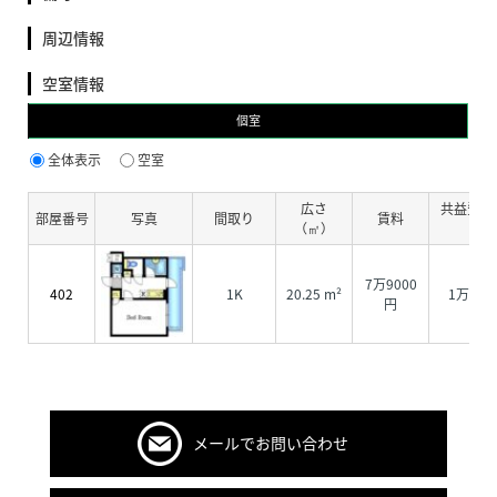
周辺情報
空室情報
個室
全体表示
空室
広さ
共益費・
部屋番号
写真
間取り
賃料
（㎡）
費
7万9000
402
1K
20.25 m²
1万900
円
メールでお問い合わせ