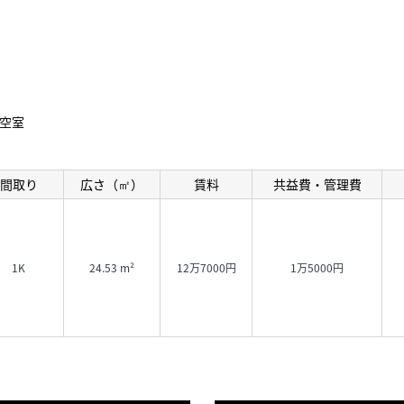
空室
間取り
広さ（㎡）
賃料
共益費・管理費
1K
24.53 m²
12万7000円
1万5000円