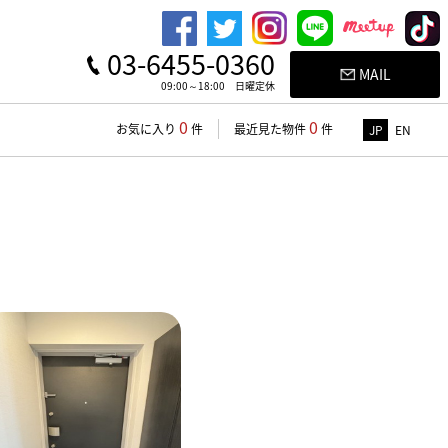
03-6455-0360
MAIL
09:00～18:00 日曜定休
0
0
お気に入り
件
最近見た物件
件
JP
EN