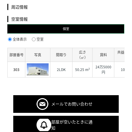
周辺情報
空室情報
個室
全体表示
空室
広さ
共益費・
部屋番号
写真
間取り
賃料
（㎡）
費
24万5000
303
2LDK
50.25 m²
1000
円
メールでお問い合わせ
部屋が空いたときに通
知