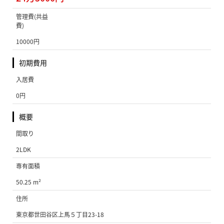
管理費(共益
費)
10000円
初期費用
入居費
0円
概要
間取り
2LDK
専有面積
50.25 m²
住所
東京都世田谷区上馬５丁目23-18