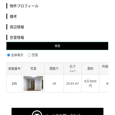
物件プロフィール
備考
周辺情報
空室情報
個室
全体表示
空室
広さ
共益費・
部屋番号
写真
間取り
賃料
（㎡）
費
8万3000
105
1K
20.93 m²
4000
円