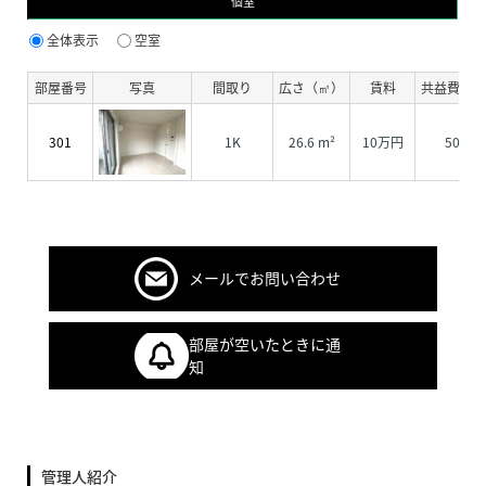
個室
全体表示
空室
部屋番号
写真
間取り
広さ（㎡）
賃料
共益費・
301
1K
26.6 m²
10万円
5000
メールでお問い合わせ
部屋が空いたときに通
知
管理人紹介