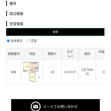
備考
周辺情報
空室情報
個室
全体表示
空室
広さ
共益費・
部屋番号
写真
間取り
賃料
（㎡）
費
5万7000
301
1K
13.58 m²
3000
円
メールでお問い合わせ