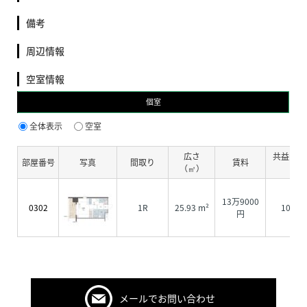
備考
周辺情報
空室情報
個室
全体表示
空室
広さ
共益費・
部屋番号
写真
間取り
賃料
（㎡）
費
13万9000
0302
1R
25.93 m²
1000
円
メールでお問い合わせ