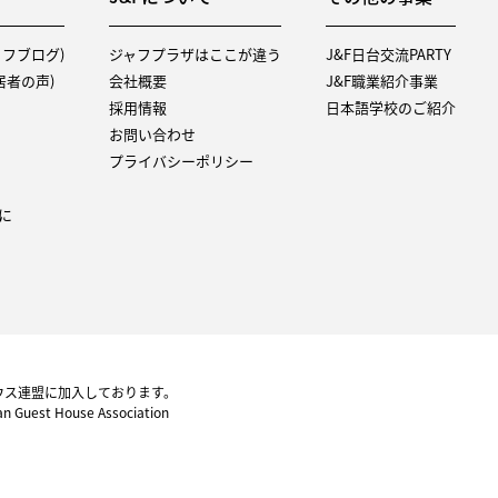
タッフブログ)
ジャフプラザはここが違う
J&F日台交流PARTY
（入居者の声)
会社概要
J&F職業紹介事業
採用情報
日本語学校のご紹介
お問い合わせ
プライバシーポリシー
に
ウス連盟に加入しております。
pan Guest House Association