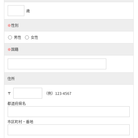
歳
※
性別
男性
女性
※
国籍
住所
〒
（例）123-4567
都道府県名
市区町村・番地