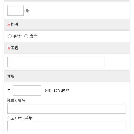
歳
※
性別
男性
女性
※
国籍
住所
〒
（例）123-4567
都道府県名
市区町村・番地