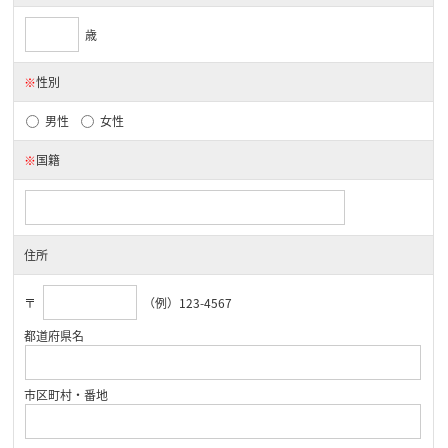
歳
※
性別
男性
女性
※
国籍
住所
〒
（例）123-4567
都道府県名
市区町村・番地