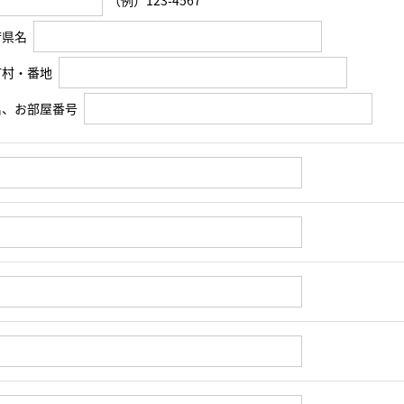
（例）123-4567
府県名
町村・番地
名、お部屋番号