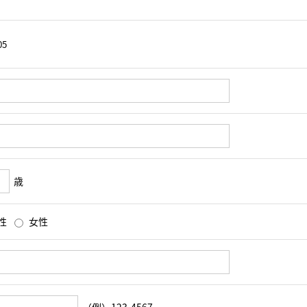
歳
性
女性