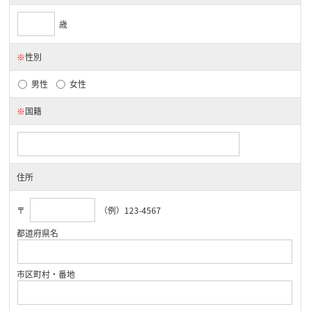
歳
※
性別
男性
女性
※
国籍
住所
〒
（例）123-4567
都道府県名
市区町村・番地