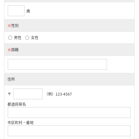
歳
※
性別
男性
女性
※
国籍
住所
〒
（例）123-4567
都道府県名
市区町村・番地