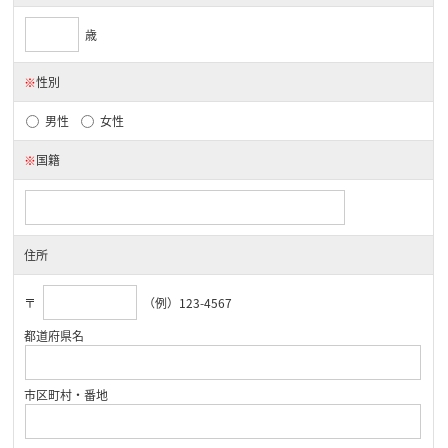
歳
※
性別
男性
女性
※
国籍
住所
〒
（例）123-4567
都道府県名
市区町村・番地