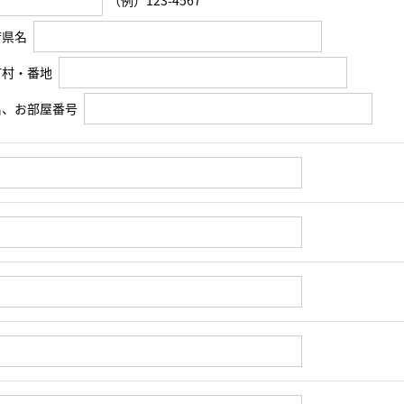
（例）123-4567
府県名
町村・番地
名、お部屋番号