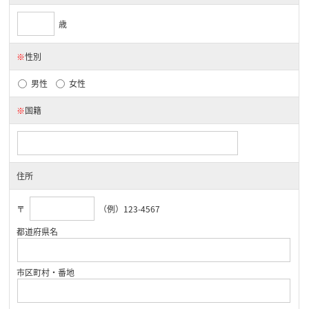
歳
※
性別
男性
女性
※
国籍
住所
〒
（例）123-4567
都道府県名
市区町村・番地