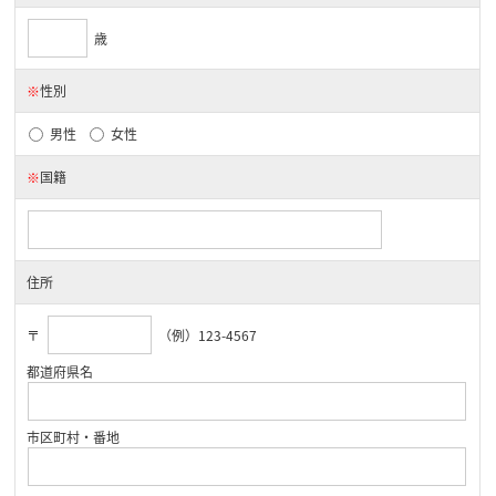
歳
※
性別
男性
女性
※
国籍
住所
〒
（例）123-4567
都道府県名
市区町村・番地