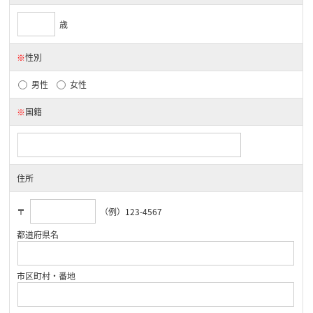
歳
※
性別
男性
女性
※
国籍
住所
〒
（例）123-4567
都道府県名
市区町村・番地