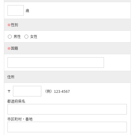
歳
※
性別
男性
女性
※
国籍
住所
〒
（例）123-4567
都道府県名
市区町村・番地